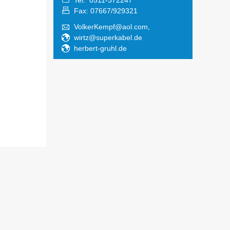
Tel: 0511-372247
Fax: 07667/929321
VolkerKempf@aol.com,
wirtz@superkabel.de
herbert-gruhl.de