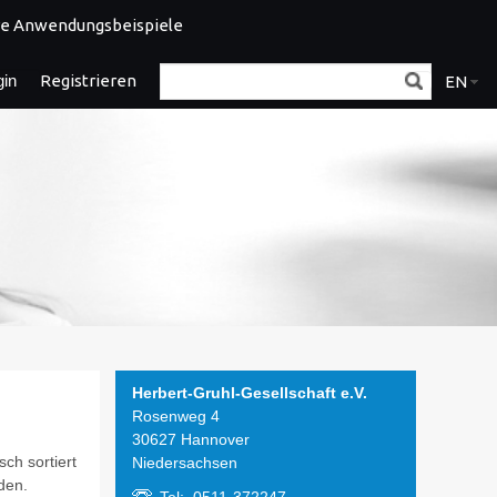
e Anwendungsbeispiele
gin
Registrieren
EN
Herbert-Gruhl-Gesellschaft e.V.
Rosenweg 4
30627 Hannover
ch sortiert
Niedersachsen
den.