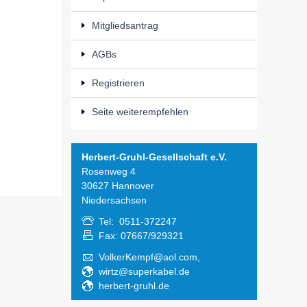
Mitgliedsantrag
AGBs
Registrieren
Seite weiterempfehlen
Herbert-Gruhl-Gesellschaft e.V.
Rosenweg 4
30627 Hannover
Niedersachsen
Tel: 0511-372247
Fax: 07667/929321
VolkerKempf@aol.com,
wirtz@superkabel.de
herbert-gruhl.de